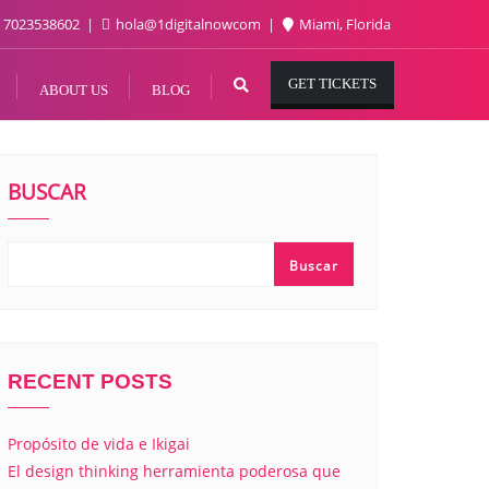
7023538602
hola@1digitalnowcom
Miami, Florida
GET TICKETS
ABOUT US
BLOG
BUSCAR
Buscar
RECENT POSTS
Propósito de vida e Ikigai
El design thinking herramienta poderosa que